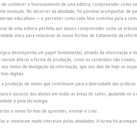
ade de conhecer o funcionamento de uma editora, compreender como se
ante evolução. No decorrer da atividade, foi possível acompanhar de p
ateriais educativos — e perceber como cada fase contribui para a con
ional de uma editora permitiu aos alunos compreender como se articula
unidade única para relacionar as novas formas de tratamento da info
ológica desempenha um papel fundamental, através da observação e d
ieram alterar a forma de produção, como os conteúdos são criados, 
nos meios de divulgação da informação, que nos dias de hoje se expa
mas digitais.
a produção de meios que contribuem para a diversidade das práticas
, para o sucesso dos alunos em todas as áreas do saber, ajudando-os 
idade e pela tecnologia.
portas a novas formas de aprender, ensinar e criar.
 e revelaram muito interesse pelas atividades. A turma foi acompanh